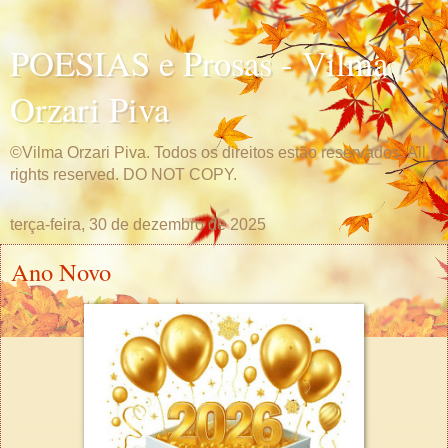
POESIAS e Prosas - Vilma
Orzari Piva
©Vilma Orzari Piva. Todos os direitos estão reservados. All
rights reserved. DO NOT COPY.
terça-feira, 30 de dezembro de 2025
Ano Novo